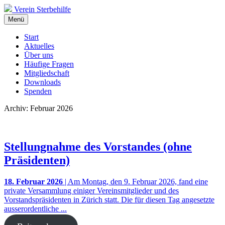
Verein Sterbehilfe
Menü
Start
Aktuelles
Über uns
Häufige Fragen
Mitgliedschaft
Downloads
Spenden
Archiv: Februar 2026
Stellungnahme des Vorstandes (ohne
Präsidenten)
18. Februar 2026
| Am Montag, den 9. Februar 2026, fand eine
private Versammlung einiger Vereinsmitglieder und des
Vorstandspräsidenten in Zürich statt. Die für diesen Tag angesetzte
ausserordentliche ...