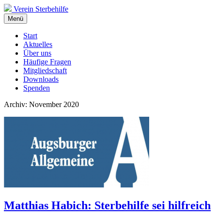
Verein Sterbehilfe
Menü
Start
Aktuelles
Über uns
Häufige Fragen
Mitgliedschaft
Downloads
Spenden
Archiv: November 2020
Matthias Habich: Sterbehilfe sei hilfreich