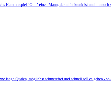
achs Kammerspiel "Gott" einen Mann, der nicht krank ist und dennoch s
hne lange Qualen, möglichst schmerzfrei und schnell soll es gehen - s