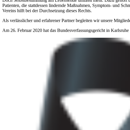
Doch Selbstbestimmung am Lebensende umfasst mehr. Dazu gehört unt
Patienten, die stattdessen lindernde Maßnahmen, Symptom- und Schm
Vereins hilft bei der Durchsetzung dieses Rechts.
Als verlässlicher und erfahrener Partner begleiten wir unsere Mitgli
Am 26. Februar 2020 hat das Bundesverfassungsgericht in Karlsruhe d