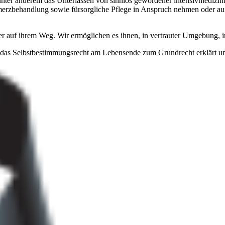
er anderem das Unterlassen von sinnlos gewordener intensivmedizini
erzbehandlung sowie fürsorgliche Pflege in Anspruch nehmen oder auf
eder auf ihrem Weg. Wir ermöglichen es ihnen, in vertrauter Umgebung,
as Selbstbestimmungsrecht am Lebensende zum Grundrecht erklärt und da