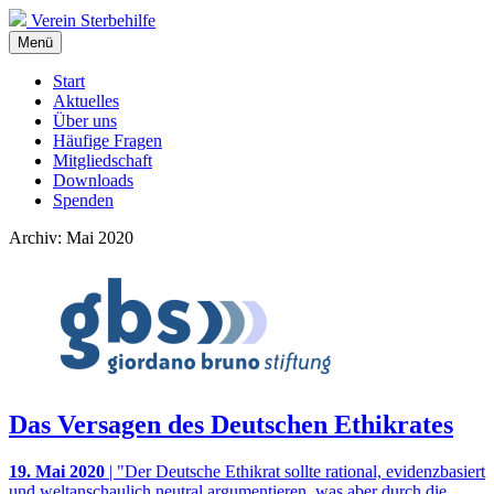
Verein Sterbehilfe
Menü
Start
Aktuelles
Über uns
Häufige Fragen
Mitgliedschaft
Downloads
Spenden
Archiv: Mai 2020
Das Versagen des Deutschen Ethikrates
19. Mai 2020
| "Der Deutsche Ethikrat sollte rational, evidenzbasiert
und weltanschaulich neutral argumentieren, was aber durch die