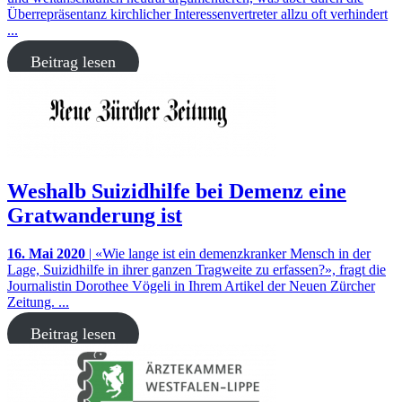
Überrepräsentanz kirchlicher Interessenvertreter allzu oft verhindert
...
Beitrag lesen
Weshalb Suizidhilfe bei Demenz eine
Gratwanderung ist
16. Mai 2020
| «Wie lange ist ein demenzkranker Mensch in der
Lage, Suizidhilfe in ihrer ganzen Tragweite zu erfassen?», fragt die
Journalistin Dorothee Vögeli in Ihrem Artikel der Neuen Zürcher
Zeitung. ...
Beitrag lesen