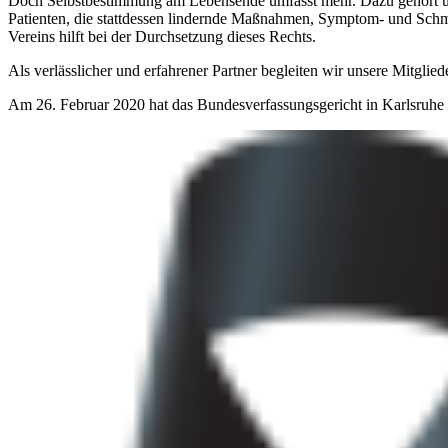
Doch Selbstbestimmung am Lebensende umfasst mehr. Dazu gehört unt
Patienten, die stattdessen lindernde Maßnahmen, Symptom- und Schm
Vereins hilft bei der Durchsetzung dieses Rechts.
Als verlässlicher und erfahrener Partner begleiten wir unsere Mitgli
Am 26. Februar 2020 hat das Bundesverfassungsgericht in Karlsruhe d