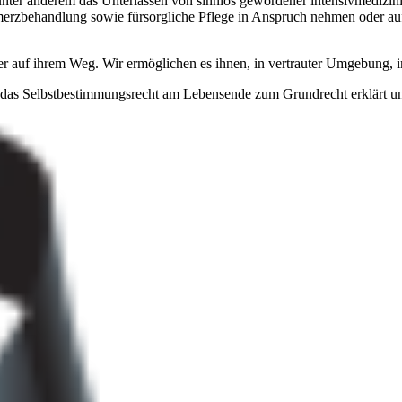
er anderem das Unterlassen von sinnlos gewordener intensivmedizini
erzbehandlung sowie fürsorgliche Pflege in Anspruch nehmen oder auf
eder auf ihrem Weg. Wir ermöglichen es ihnen, in vertrauter Umgebung,
as Selbstbestimmungsrecht am Lebensende zum Grundrecht erklärt und da